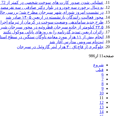
عملیاتی شدن صدور کارت های سوخت شخصی در کمتر از 72 ساعت در سیرجان
به دنبال برخورد سه خودرو در بلوار دکتر صادقی ، سه نفرمصدو
در نشست امروز شورای شهر سیرجان مطرح شد؛ بررسی چالش‌ه
مجوز فعالیت رانندگان بازنشسته در اربعین ۱۴۰۵ صادر شد
طرح جدید ساماندهی وضعیت سوخت در کرمان از تیرماه اجرا 
۲۲.۵ کیلومتر از جاده سیرجان قطروئیه در محور سیرجان شیراز به بهره‌برداری رسید
زائران اربعین تمدید گذرنامه را به روزهای پایانی موکول نکنند
انجام بیش از ۱۱ هزار مورد معاینه ناوگان سنگین در سطح استان طی اردیبهشت ماه
ثبت‌نام سرویس مدارس آغاز شد
جلوگیری از قاچ.اق ۳۰ هزار لیتر گازوئیل در سیرجان
صفحه11 از986
شروع
قبلی
6
7
8
9
10
11
12
13
14