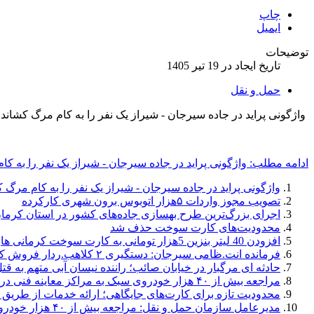
چاپ
ایمیل
توضیحات
تاریخ ایجاد در 19 تیر 1405
حمل و نقل
واژگونی پراید در جاده سیرجان - شیراز یک نفر را به کام مرگ کشاند.
ادامه مطلب: واژگونی پراید در جاده سیرجان - شیراز یک نفر را به کا
واژگونی پراید در جاده سیرجان - شیراز یک نفر را به کام مرگ ک
تصویب مجوز واردات ۵هزار اتوبوس برون‌ شهری کارکرده
اجرای بزرگ‌ترین طرح بهسازی جاده‌های کشور در استان کرما
محدودیت‌های کارت سوخت حذف شد
افزودن 40 لیتر بنزین 5هزار تومانی به کارت سوخت کرمانی ها
فرمانده انت.ظامی سیرجان: دستگیری ۲ کلاهب.ردار فروش کامیون در سیرجان
حادثه ای مرگبار در خیابان صائب؛ راننده نیسان آبی متهم به قت
مراجعه بیش از ۴۰ هزار خودروی سبک به مراکز معاینه فنی در سال گذشته؛ طرح نظارتی پلیس راهور برای برخورد با خودروهای فاقد معاینه فنی
محدودیت تازه برای کارت‌های جایگاهی؛ ارائه خدمات از طریق کارت‌های اضطراری جایگاه‌ها در 10
مدیرعامل سازمان حمل و نقل: مراجعه بیش از ۴۰ هزار خودروی سبک به مراکز معاینه فنی در سال گذشته