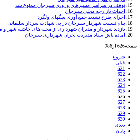
توقف در سراسر مسیرهای ورودی سیرجان ممنوع شد
احداث بازارچه محلی سیرجان
اجرای طرح تشدید جمع آوری سگهای ولگرد
پیام تسلیت شهردار سیرجان در پی شهادت سردار سلیمانی
بازدید شهردار و مدیران شهرداری از محله های حاشیه شهر و 
آماده باش ستاد مدیریت بحران شهرداری سیرجان
صفحه626 از986
شروع
قبلی
621
622
623
624
625
626
627
628
629
630
بعدی
پایان