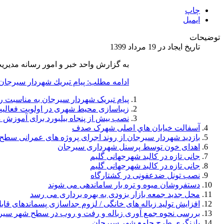
چاپ
ایمیل
توضیحات
تاریخ ایجاد در 19 مرداد 1399
به گزارش واحد خبر و امور رسانه مدير
ادامه مطلب: پيام تبريك شهردار سيرجان
پیام تبریک شهردار سيرجان به مناسبت ر
زیباسازی محیط شهری در اولویت فعالیت
نصب بیش از پنجاه بیلبورد برای آموزش مق
آسفالت خيابان هاي اصلی شهرک صدف
بازدید شهردار سيرجان از روند اجرای پروژه های عمرانی سطح
اهدای خون توسط پرسنل شهرداری سيرجان
جانی تازه در کالبد شهرجهانی گلیم
جانی تازه در کالبد شهرجهانی گلیم
نصب تونل ضدعفونی در کشتارگاه
دستفروشان میوه و تره بار ساماندهی می شوند
محل جدید جمعه بازار بزودی به بهره برداری می رسد
افزایش تولید زباله های خانگی / لزوم جداسازی پسماندهای قابل
بررسی نحوه جمع آوری زباله و رفت و روب در سطح شهر سير
بازنگری طرح جامع شهر سیرجان