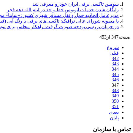
سومین تاکسی برقی ایران خودرو معرفی شد
رایگان شدن خدمات اتوبوس خط واحد در ایام الله دهه فجر
مدیرعامل اتحادیه حمل و نقل مسافر شهری کشور: «ساینا» 
با مصوبه شورای عالی ترافیک: تاکسی‌های برقی با رنگ آبی (فیر
در جریان بررسی بودجه صورت گرفت: راهکار مجلس برای نوس
صفحه347 از453
شروع
قبلی
342
343
344
345
346
347
348
349
350
351
بعدی
پایان
تماس با سازمان