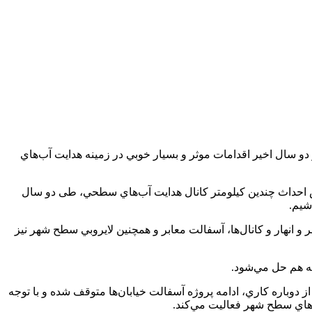
سال اخير اقدامات موثر و بسيار خوبي در زمينه هدايت آب‌هاي
 شهرداري در خصوص احداث چندين كيلومتر كانال هدايت آب‌هاي سطحي، طی دو سال
شيم.
انهار و كانال‌ها، آسفالت معابر و همچنين لايروبي سطح شهر نيز
قه هم حل مي‌شود.
 دوباره كاري، ادامه پروژه آسفالت خيابان‌ها متوقف شده و با توجه
‌هاي سطح شهر فعاليت مي‌كند.