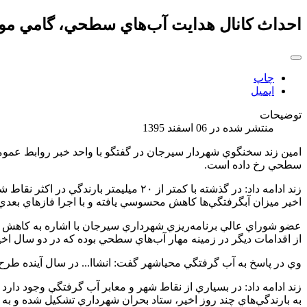
احداث كانال هدايت آب‌هاي سطحي، گامي موث
چاپ
ایمیل
توضیحات
منتشر شده در 06 اسفند 1395
امين زند سخنگوي شهردار سيرجان در گفتگو با واحد خبر روابط عمو
سطحي رخ داده است.
زند ادامه داد: در گذشته با كمتر از ٠
اخير ميزان آبگرفتگي‌ها كاهش محسوسي يافته و با اجرا فازهاي بعدي 
عضو شوراي عالي برنامه‌ريزي شهرداري سیرجان با اشاره به كاهش جدي
از اقدامات ديگر در زمينه مهار آب‌هاي سطحي بوده كه در دو سال اخ
وي در پاسخ به آب گرفتگي محياشهر گفت: انشاا... در سال آينده ط
زند ادامه داد: در بسياري از نقاط شهر و معابر آب گرفتگي وجود دار
به بارندگي‌هاي چند روز اخير، ستاد بحران شهرداري تشكيل شده و 