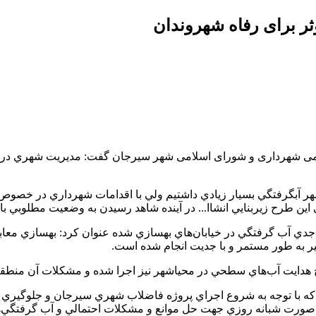
ر برای رفاه شهروندان
می شهرداری و شورای اسلامی شهر سیرجان گفت: مديريت شهري در دو 
٢ ميليمتر بارندگي در اكثر نقاط شهر آبگرفتگي بسيار زيادي داشتيم ولي با اقدامات
اين طرح زيربنايي انشاا... در آينده شاهد رسيدن به وضعيت مطلوبي با
 آب گرفتگي در خيابان‌هاي بهسازي شده عنوان كرد: بهسازي معابر و 
ير به طور مستمر و با جديت انجام شده است.
رح هدايت آب‌هاي سطحي در محياشهر نيز اجرا شده و مشكلات آن منط
د كه با توجه به شروع اجراي پروژه فاضلاب شهري سيرجان و جلوگيري از
به صورت شبانه روزي جهت حل موانع و مشكلات احتمالي و آب گرفتگي