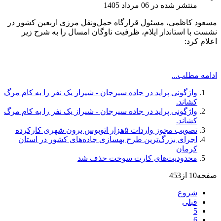
منتشر شده در 06 مرداد 1405
مسعود کاظمی، مسئول قرارگاه حمل‌ونقل مرزی اربعین کشور در
نشست با استاندار ایلام، ظرفیت ناوگان امسال را به شرح زیر
اعلام کرد:
ادامه مطلب...
واژگونی پراید در جاده سیرجان - شیراز یک نفر را به کام مرگ
کشاند.
واژگونی پراید در جاده سیرجان - شیراز یک نفر را به کام مرگ
کشاند.
تصویب مجوز واردات ۵هزار اتوبوس برون‌ شهری کارکرده
اجرای بزرگ‌ترین طرح بهسازی جاده‌های کشور در استان
کرمان
محدودیت‌های کارت سوخت حذف شد
صفحه10 از453
شروع
قبلی
5
6