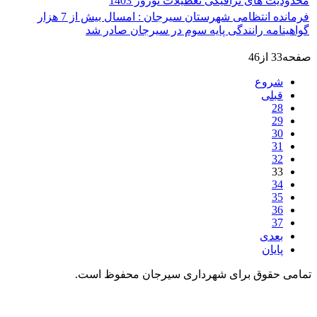
محدودیت های ترافیکی تعطیلات نوروز 1403
فرمانده انتظامی شهرستان سیرجان : امسال بیش از 7 هزار
گواهینامه رانندگی پایه سوم در سیرجان صادر شد
صفحه33 از46
شروع
قبلی
28
29
30
31
32
33
34
35
36
37
بعدی
پایان
تمامی حقوق برای شهرداری سیرجان محفوظ است.